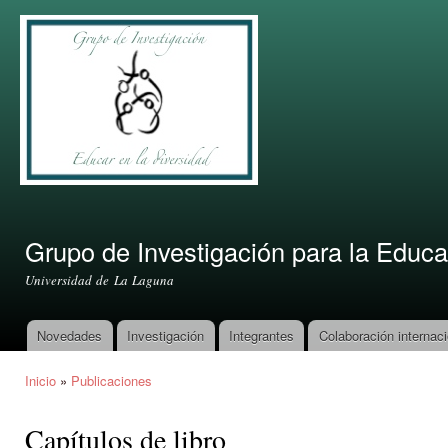
Pas
con
prin
Grupo de Investigación para la Educa
Universidad de La Laguna
Novedades
Investigación
Integrantes
Colaboración internaci
Menú principal
Inicio
»
Publicaciones
Se encuentra usted aquí
Capítulos de libro